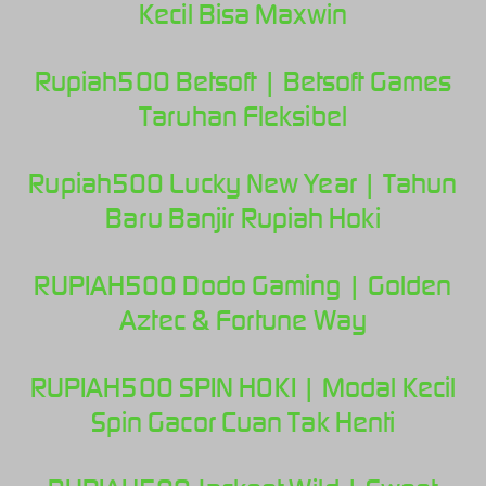
Kecil Bisa Maxwin
Rupiah500 Betsoft | Betsoft Games
Taruhan Fleksibel
Rupiah500 Lucky New Year | Tahun
Baru Banjir Rupiah Hoki
RUPIAH500 Dodo Gaming | Golden
Aztec & Fortune Way
RUPIAH500 SPIN HOKI | Modal Kecil
Spin Gacor Cuan Tak Henti