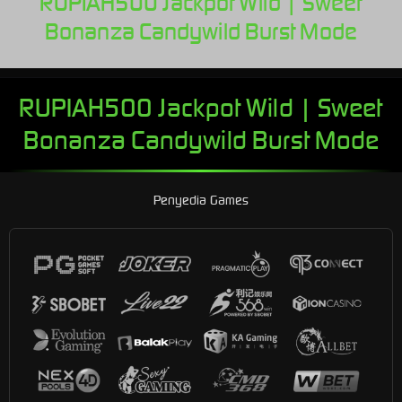
RUPIAH500 Jackpot Wild | Sweet
Bonanza Candywild Burst Mode
RUPIAH500 Jackpot Wild | Sweet
Bonanza Candywild Burst Mode
Penyedia Games