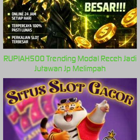
RUPIAH500 Trending Modal Receh Jadi
Jutawan Jp Melimpah